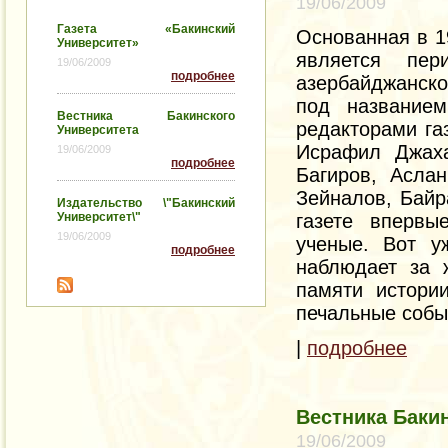
19/06/2009
Газета «Бакинский
Основанная в 19
Университет»
является пе
19/06/2009
подробнее
азербайджанско
под названием
Вестника Бакинского
редакторами га
Университета
Исрафил Джах
19/06/2009
подробнее
Багиров, Асла
Зейналов, Байр
Издательство \"Бакинский
Университет\"
газете впервы
19/06/2009
ученые. Вот у
подробнее
наблюдает за 
памяти истори
печальные собы
|
подробнее
Вестника Баки
19/06/2009