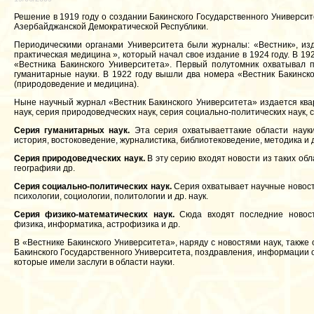
Решение в 1919 году о создании Бакинского Государственного Университ
Азербайджанской Демократической Республики.
Периодическими органами Университета были журналы: «Вестник», изд
практическая медицина », который начал свое издание в 1924 году. В 1
«Вестника Бакинского Университета». Первый полутомник охватывал п
гуманитарные науки. В 1922 году вышли два номера «Вестник Бакинск
(природоведение и медицина).
Ныне научный журнал «Вестник Бакинского Университета» издается ква
наук, серия природоведческих наук, серия социально-политических наук, 
Серия гуманитарных наук.
Эта серия охватываеттакие области науки
история, востоковедение, журналистика, библиотековедение, методика и 
Серия природоведческих наук.
В эту серию входят новости из таких обла
географияи др.
Серия социально-политических наук.
Серия охватывает научные новост
психологии, социологии, политологии и др. наук.
Серия физико-математических наук.
Сюда входят последние новост
физика, информатика, астрофизика и др.
В «Вестнике Бакинского Университета», наряду с новостями наук, так
Бакинского Государственного Университета, поздравления, информации о
которые имели заслуги в области науки.