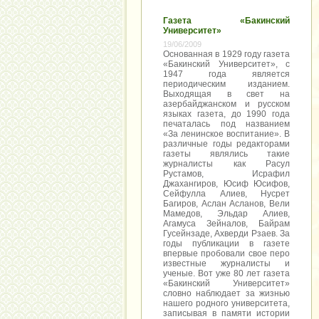
Газета «Бакинский
Университет»
19/06/2009
Основанная в 1929 году газета
«Бакинский Университет», с
1947 года является
периодическим изданием.
Выходящая в свет на
азербайджанском и русском
языках газета, до 1990 года
печаталась под названием
«За ленинское воспитание». В
различные годы редакторами
газеты являлись такие
журналисты как Расул
Рустамов, Исрафил
Джахангиров, Юсиф Юсифов,
Сейфулла Алиев, Нусрет
Багиров, Аслан Асланов, Вели
Мамедов, Эльдар Алиев,
Агамуса Зейналов, Байрам
Гусейнзаде, Ахверди Рзаев. За
годы публикации в газете
впервые пробовали свое перо
известные журналисты и
ученые. Вот уже 80 лет газета
«Бакинский Университет»
словно наблюдает за жизнью
нашего родного университета,
записывая в памяти истории