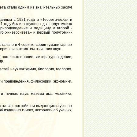
ета стало одним из значительных заслуг
анный с 1921 года и «Теоретическая и
921 году были выпущены два полутомника
риродоведение и медицину, а второй -
ого Университета» и первый полутомник
ртально в 4 сериях: серия гуманитарных
серия физико-математических наук.
 как: языкознание, литературоведение,
др.
стей наук как:химия, биология, геология,
и правоведения, философии, экономики,
и точных наук: математика, механика,
же отмечаются юбилеи выдающихся ученых
б изданных книгах, некрологи об ученых,