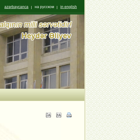
azərbaycanca
на русском
in english