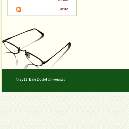
arxiv
© 2011, Bakı Dövlət Universiteti