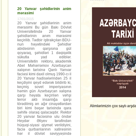
20 Yanvar şəhidlərinin anim
mərasimi
17/01/2015
20 Yanvar şəhidlərinin anim
mərasimi Bu gün Bakı Dövlət
Universitetində 20 Yanvar
şəhidlərinin anım mərasimi
keçirilib. Tədbir iştirakçıları BDU-
nun həyətindəki Şəhidlər
abidəsinin qarşısına gül
qoyaraq, şəhidləri 1 dəqiqəlik
sükutla yad ediblər.
Universitetin rektoru, akademik
Abel Məhərrəmov Azərbaycan
xalqının tarixinə Qanlı Yanvar
faciəsi kimi daxil olmuş 1990-cı il
20 Yanvar hadisələrindən 25 il
keçdiyini qeyd edərək bildirib ki,
keçmiş sovet imperiyasının
həmin gün Azərbaycan xalqına
qarşı həyata keçirilən vəhşi
terror aktı insanlığa qarşı
törədilmiş ən ağır cinayətlərdən
Alimlərimizin çox saylı arş
biri kimi bəşər tarixində qara
səhifə olaraq qalacaqdır. Rektor
20 yanvar faciəsinə ulu öndər
Heydər Əliyev tərəfindən
hüquqi-siyasi qiymət verildiyini,
faciə qurbanlarının xatirəsinin
hər il dövlət səviyyəsində