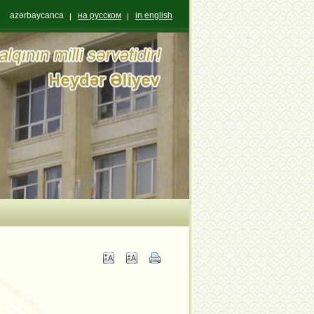
azərbaycanca
на русском
in english