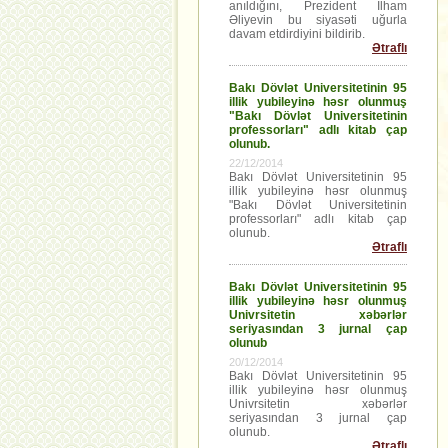
anıldığını, Prezident İlham
Əliyevin bu siyasəti uğurla
davam etdirdiyini bildirib.
Ətraflı
Bakı Dövlət Universitetinin 95
illik yubileyinə həsr olunmuş
"Bakı Dövlət Universitetinin
professorları" adlı kitab çap
olunub.
22/12/2014
Bakı Dövlət Universitetinin 95
illik yubileyinə həsr olunmuş
"Bakı Dövlət Universitetinin
professorları" adlı kitab çap
olunub.
Ətraflı
Bakı Dövlət Universitetinin 95
illik yubileyinə həsr olunmuş
Univrsitetin xəbərlər
seriyasından 3 jurnal çap
olunub
20/12/2014
Bakı Dövlət Universitetinin 95
illik yubileyinə həsr olunmuş
Univrsitetin xəbərlər
seriyasından 3 jurnal çap
olunub.
Ətraflı