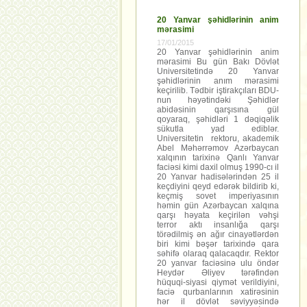
20 Yanvar şəhidlərinin anim
mərasimi
17/01/2015
20 Yanvar şəhidlərinin anim
mərasimi Bu gün Bakı Dövlət
Universitetində 20 Yanvar
şəhidlərinin anım mərasimi
keçirilib. Tədbir iştirakçıları BDU-
nun həyətindəki Şəhidlər
abidəsinin qarşısına gül
qoyaraq, şəhidləri 1 dəqiqəlik
sükutla yad ediblər.
Universitetin rektoru, akademik
Abel Məhərrəmov Azərbaycan
xalqının tarixinə Qanlı Yanvar
faciəsi kimi daxil olmuş 1990-cı il
20 Yanvar hadisələrindən 25 il
keçdiyini qeyd edərək bildirib ki,
keçmiş sovet imperiyasının
həmin gün Azərbaycan xalqına
qarşı həyata keçirilən vəhşi
terror aktı insanlığa qarşı
törədilmiş ən ağır cinayətlərdən
biri kimi bəşər tarixində qara
səhifə olaraq qalacaqdır. Rektor
20 yanvar faciəsinə ulu öndər
Heydər Əliyev tərəfindən
hüquqi-siyasi qiymət verildiyini,
faciə qurbanlarının xatirəsinin
hər il dövlət səviyyəsində