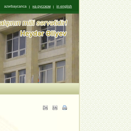
azərbaycanca
на русском
in english