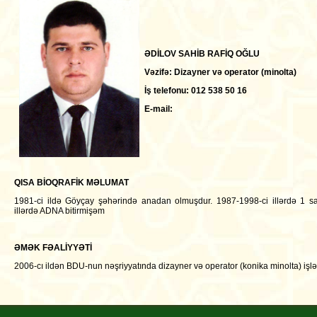
ƏDİLOV SAHİB RAFİQ OĞLU
Vəzifə: Dizayner və operator (minolta)
İş telefonu: 012 538 50 16
E-mail:
QISA BİOQRAFİK MƏLUMAT
1981-ci ildə Göyçay şəhərində anadan olmuşdur. 1987-1998-ci illərdə 1 sa
illərdə ADNA bitirmişəm
ƏMƏK FƏALİYYƏTİ
2006-cı ildən BDU-nun nəşriyyatında dizayner və operator (konika minolta) işl